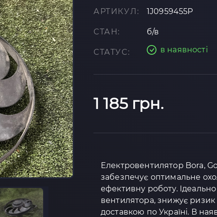
АРТИКУЛ:
1J0959455P
СТАН:
б/в
в наявності
СТАТУС:
1 185 грн.
Електровентилятор Bora, Gol
забезпечує оптимальне охо
ефективну роботу. Ідеально
вентилятора, знижує ризик 
доставкою по Україні. В ная