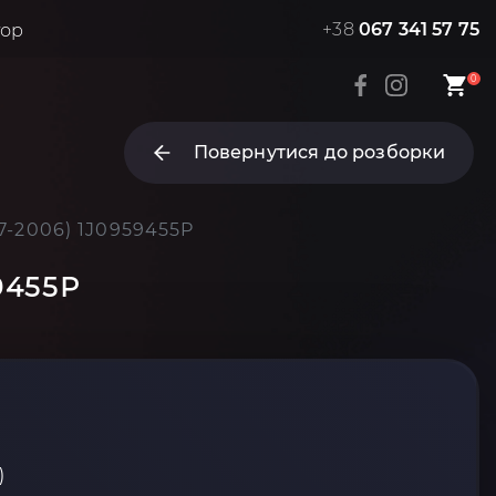
+38
067 341 57 75
тор
0
Повернутися до розборки
7-2006) 1J0959455P
9455P
)