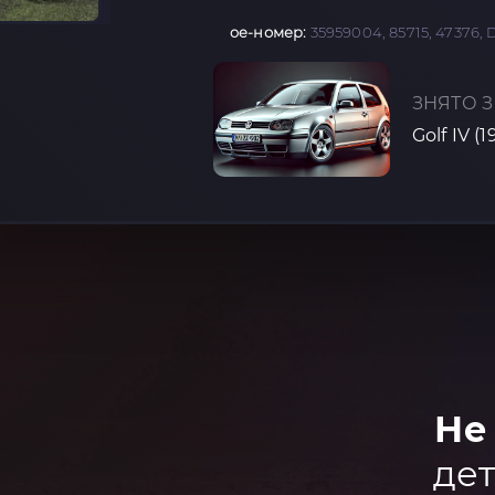
oe-номер:
35959004, 85715, 47376, 
ЗНЯТО З
Golf IV (
Не
дет