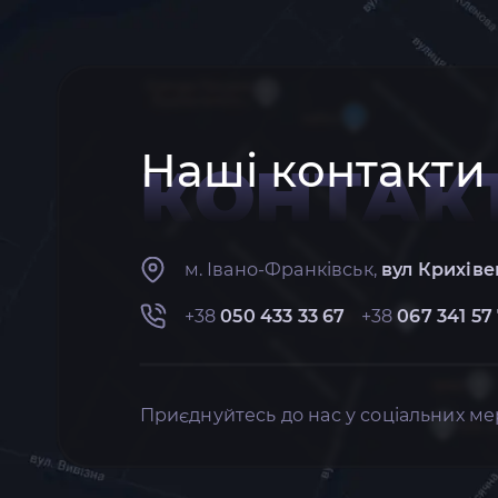
Наші контакти
КОНТАК
м. Івано-Франківськ,
вул Крихіве
+38
050 433 33 67
+38
067 341 57
Приєднуйтесь до нас у соціальних ме