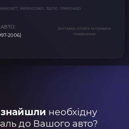
D8W018TT, 99590013801, 352110, 1199101400
 АВТО:
Доставка, оплата та правила
повернення
1997-2006)
 знайшли
необхідну
аль до Вашого авто?