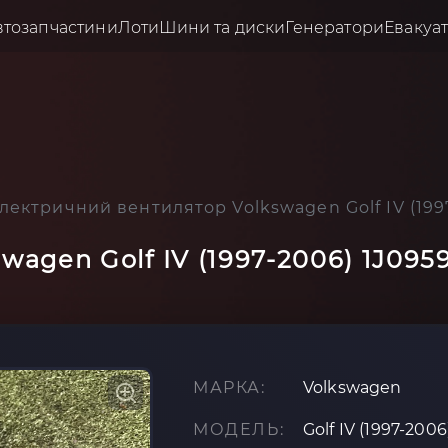
втозапчастини
Лоти
Шини та диски
Генератори
Евакуа
лектричний вентилятор Volkswagen Golf IV (199
agen Golf IV (1997-2006) 1J095
МАРКА:
Volkswagen
МОДЕЛЬ:
Golf IV (1997-2006