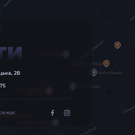
ТИ
цька, 2В
 75
режах: