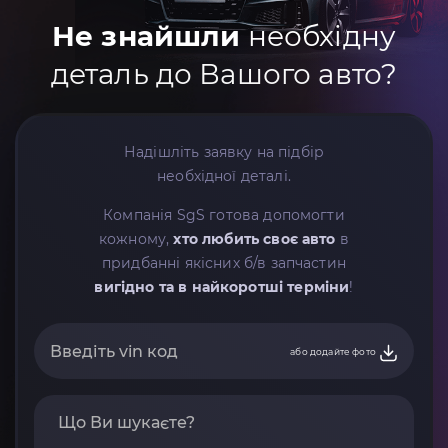
Не знайшли
необхідну
деталь до Вашого авто?
Надішліть заявку на підбір
необхідної деталі.
Компанія SgS готова допомогти
кожному,
хто любить своє авто
в
придбанні якісних б/в запчастин
вигідно та в найкоротші терміни
!
або додайте фото