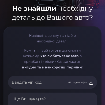
Не знайшли
необхідну
деталь до Вашого авто?
Надішліть заявку на підбір
необхідної деталі.
Компанія SgS готова допомогти
кожному,
хто любить своє авто
в
придбанні якісних б/в запчастин
вигідно та в найкоротші терміни
!
або додайте фото