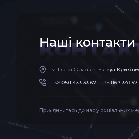
Наші контакти
КОНТАК
м. Івано-Франківськ,
вул Крихіве
+38
050 433 33 67
+38
067 341 57
Приєднуйтесь до нас у соціальних ме