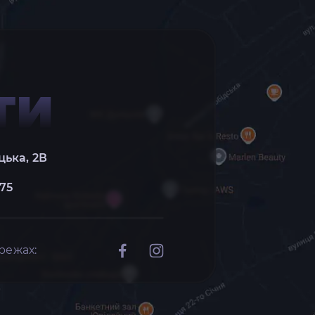
ТИ
цька, 2В
 75
режах: