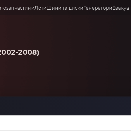
втозапчастини
Лоти
Шини та диски
Генератори
Евакуа
2002-2008)