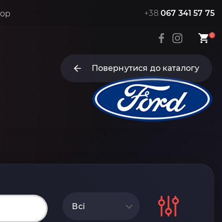
+38
067 341 57 75
тор
0
Повернутися до каталогу
Всі