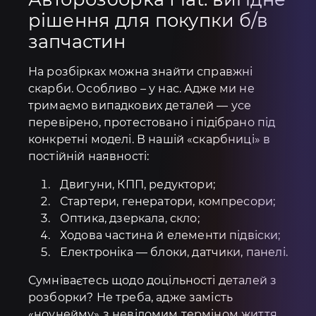
рішення для покупки б/в
запчастин
На розбірках можна знайти справжні
скарби. Особливо – у нас. Адже ми не
тримаємо випадкових деталей — усе
перевірено, протестовано і підібрано під
конкретні моделі. В нашій «скарбниці» в
постійній наявності:
Двигуни, КПП, редуктори;
Стартери, генератори, компресори;
Оптика, дзеркала, скло;
Ходова частина й елементи підвіски;
Електроніка — блоки, датчики, панелі.
Сумніваєтесь щодо доцільності деталей з
розборки? Не треба, адже замість
«ноунейму» з невідомим терміном життя