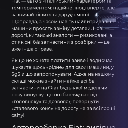
Fiat — авто з «італійським» характером та
темпераментом: надійне, іноді вперте, але
зазвичай тішить та дарує емоції.
Щоправда, з часом навіть найвитриваліші
машини просять заміну деталей. Нові —
дорогі, китайські аналоги — ризиковані, а
от якісні б/в запчастини з розбірки — це
вже інша справа.
Якщо не хочете платити зайве і водночас
шукаєте щось «рідне» для своєї машини, у
SgS є що запропонувати! Адже на нашому
складі можна знайти майже всі бв
запчастини на Фіат будь-якої моделі чи
року випуску, що позбавляє вас від
«головняку» та дозволяє повернути
«сталевого коня» на дорогу не за всі гроші
світу!
Авторозборка Fiat: вигідне