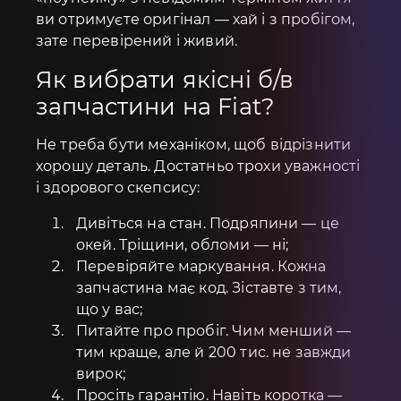
ви отримуєте оригінал — хай і з пробігом,
зате перевірений і живий.
Як вибрати якісні б/в
запчастини на Fiat?
Не треба бути механіком, щоб відрізнити
хорошу деталь. Достатньо трохи уважності
і здорового скепсису:
Дивіться на стан. Подряпини — це
окей. Тріщини, обломи — ні;
Перевіряйте маркування. Кожна
запчастина має код. Зіставте з тим,
що у вас;
Питайте про пробіг. Чим менший —
тим краще, але й 200 тис. не завжди
вирок;
Просіть гарантію. Навіть коротка —