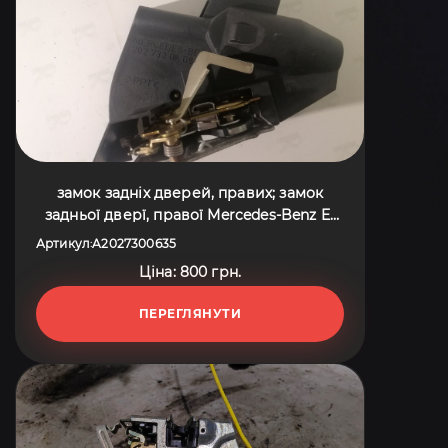
замок задніх дверей, правих; замок
задньої дверї, правої Mercedes-Benz E-
Class W210 (1995-2003) A2027300635
Артикул
A2027300635
:
Ціна: 800 грн.
ПЕРЕГЛЯНУТИ