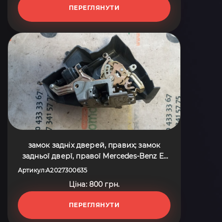
ПЕРЕГЛЯНУТИ
замок задніх дверей, правих; замок
задньої дверї, правої Mercedes-Benz E-
Class W210 (1995-2003) A2027300635
Артикул
A2027300635
:
Ціна: 800 грн.
ПЕРЕГЛЯНУТИ