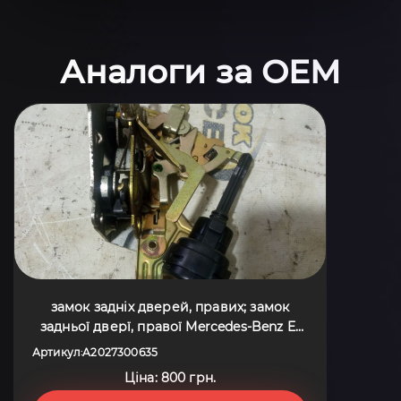
Аналоги за OEM
замок задніх дверей, правих; замок
задньої дверї, правої Mercedes-Benz E-
Class W210 (1995-2003) A2027300635
Артикул
A2027300635
:
Ціна: 800 грн.