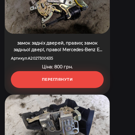
замок задніх дверей, правих; замок
задньої дверї, правої Mercedes-Benz E-
Class W210 (1995-2003) A2027300635
Артикул
A2027300635
:
Ціна: 800 грн.
ПЕРЕГЛЯНУТИ