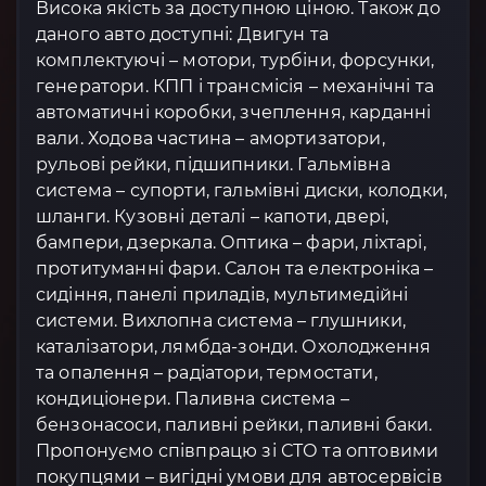
Висока якість за доступною ціною. Також до
даного авто доступні: Двигун та
комплектуючі – мотори, турбіни, форсунки,
генератори. КПП і трансмісія – механічні та
автоматичні коробки, зчеплення, карданні
вали. Ходова частина – амортизатори,
рульові рейки, підшипники. Гальмівна
система – супорти, гальмівні диски, колодки,
шланги. Кузовні деталі – капоти, двері,
бампери, дзеркала. Оптика – фари, ліхтарі,
протитуманні фари. Салон та електроніка –
сидіння, панелі приладів, мультимедійні
системи. Вихлопна система – глушники,
каталізатори, лямбда-зонди. Охолодження
та опалення – радіатори, термостати,
кондиціонери. Паливна система –
бензонасоси, паливні рейки, паливні баки.
Пропонуємо співпрацю зі СТО та оптовими
покупцями – вигідні умови для автосервісів