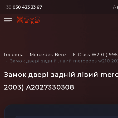
+38
050 433 33 67
А
Головна
Mercedes-Benz
E-Class W210 (1995
Замок двері задній лівий mercedes w210 20
Замок двері задній лівий mer
2003) A2027330308