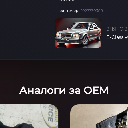
oe-номер:
2027330308
ЗНЯТО З
E-Class 
Аналоги за OEM