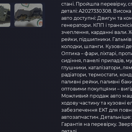
стані. Пройшла перевірку, с
деталі: A2027330308. Висока
авто доступні: Двигун та ко
генератори. КПП і трансмісі
зчеплення, карданні вали. 
рейки, підшипники. Гальмівн
колодки, шланги. Кузовні дет
Оптика – фари, ліхтарі, про
сидіння, панелі приладів, 
глушники, каталізатори, ля
радіатори, термостати, кон
паливні рейки, паливні бак
оптовими покупцями – вигід
Можливий продаж авто маш
ходову частину та кузовні 
забезпечення EKT для повно
автозапчастин. Детальніше: h
Гарантія на перевірку. Зве
деталі.