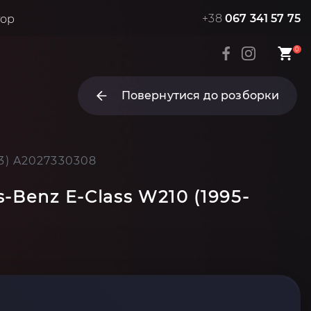
+38
067 341 57 75
тор
0
Повернутися до розборки
3) A2027330308
-Benz E-Class W210 (1995-