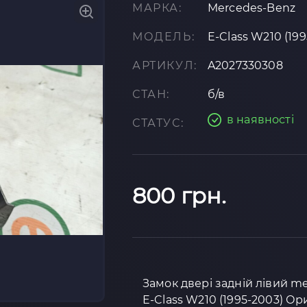
МАРКА:
Mercedes-Benz
МОДЕЛЬ:
E-Class W210 (19
АРТИКУЛ:
A2027330308
СТАН:
б/в
в наявності
СТАТУС:
800 грн.
Замок двері задній лівий m
E-Class W210 (1995-2003) Ор