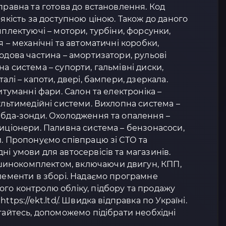
правна та готова до встановлення. Код
 якість за доступною ціною. Також до даного
мплектуючі – мотори, турбіни, форсунки,
я – механічні та автоматичні коробки,
Ходова частина – амортизатори, рульові
а система – супорти, гальмівні диски,
алі – капоти, двері, бампери, дзеркала.
титуманні фари. Салон та електроніка –
мультимедійні системи. Вихлопна система –
мбда-зонди. Охолодження та опалення –
диціонери. Паливна система – бензонасоси,
и. Пропонуємо співпрацю зі СТО та
ні умови для автосервісів та магазинів.
инокомплектом, включаючи двигун, КПП,
елементи в зборі. Надаємо програмне
го контролю обліку, підбору та продажу
ttps://ekt.ltd/. Швидка відправка по Україні.
ртайтесь, допоможемо підібрати необхідні