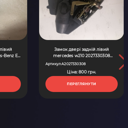
 лівий
Замок двері задній лівий
s-Benz E-
mercedes w210 2027330308
003)
Mercedes-Benz E-Class W210
Артикул
A2027330308
:
(1995-2003) A2027330308
Ціна: 800 грн.
ПЕРЕГЛЯНУТИ