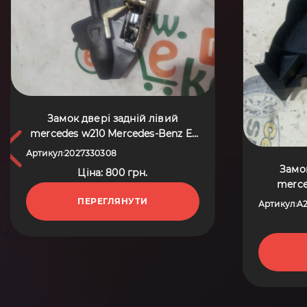
Замок двері задній лівий
mercedes w210 Mercedes-Benz E-
Class W210 (1995-2003)
Артикул
2027330308
:
2027330308
Замок
Ціна: 800 грн.
merce
Merced
ПЕРЕГЛЯНУТИ
Артикул
A
:
(199