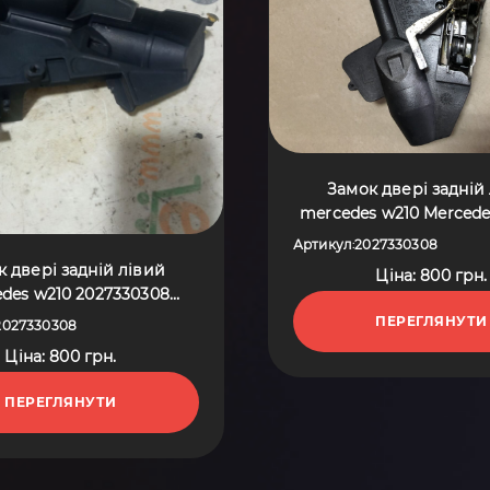
Замок двері задній
mercedes w210 Mercede
Class W210 (1995-2
Артикул
2027330308
:
2027330308
 двері задній лівий
Ціна: 800 грн.
des w210 2027330308
es-Benz E-Class W210
ПЕРЕГЛЯНУТИ
2027330308
5-2003) A2027330308
Ціна: 800 грн.
ПЕРЕГЛЯНУТИ