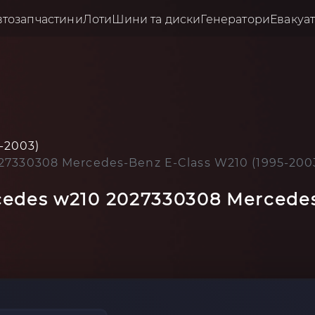
втозапчастини
Лоти
Шини та диски
Генератори
Евакуа
-2003)
27330308 Mercedes-Benz E-Class W210 (1995-200
cedes w210 2027330308 Mercedes