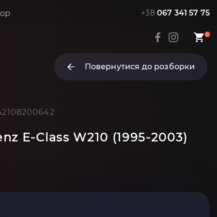
+38
067 341 57 75
тор
0
Повернутися до розборки
 A2108200642
z E-Class W210 (1995-2003)