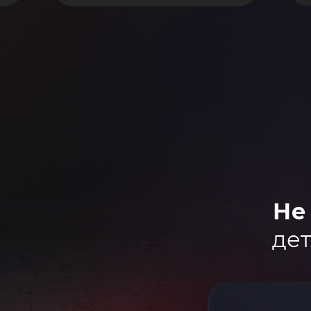
Не
дет