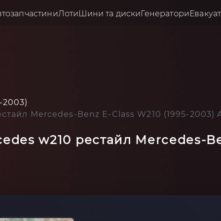
втозапчастини
Лоти
Шини та диски
Генератори
Евакуа
-2003)
стайл Mercedes-Benz E-Class W210 (1995-2003)
edes w210 рестайл Mercedes-Ben