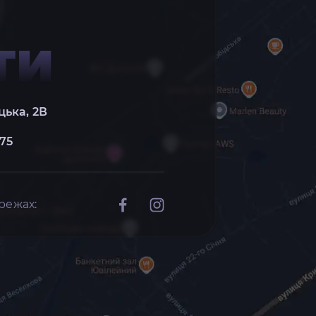
ТИ
цька, 2В
 75
режах: