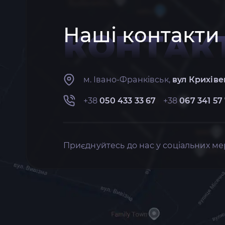
Наші контакти
КОНТАК
м. Івано-Франківськ,
вул Крихіве
+38
050 433 33 67
+38
067 341 57
Приєднуйтесь до нас у соціальних ме