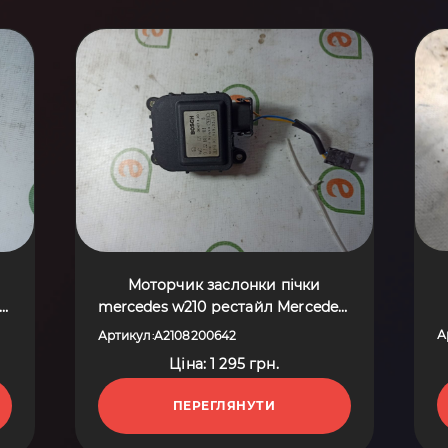
Моторчик заслонки пічки
s-
mercedes w210 рестайл Mercedes-
Benz E-Class W210 (1995-2003)
А
Артикул
A2108200642
:
A2108200642
Ціна: 1 295 грн.
ПЕРЕГЛЯНУТИ