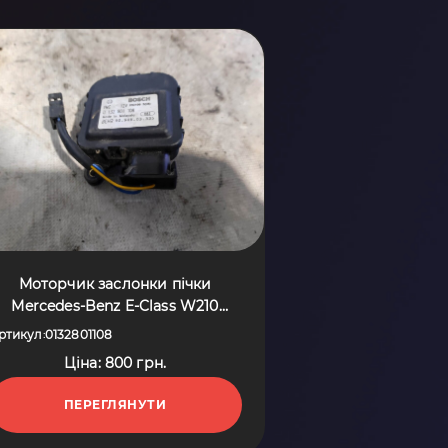
Моторчик заслонки пічки
Mercedes-Benz E-Class W210
(1995-2003) 0132801108
ртикул
0132801108
:
Ціна: 800 грн.
ПЕРЕГЛЯНУТИ