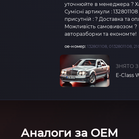
уточнюйте в менеджера ? Х
Сумісні артикули : 132801108
присутній : ? Доставка та о
Можливість самовивозом ? К
авторазборки та економте!
oe-номер:
132801108, 0132801108, 
ЗНЯТО З
E-Class 
Аналоги за OEM