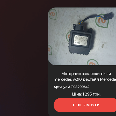
Моторчик заслонки пічки
mercedes w210 рестайл Mercede
Benz E-Class W210 (1995-2003)
Артикул
A2108200642
:
A2108200642
Ціна: 1 295 грн.
ПЕРЕГЛЯНУТИ