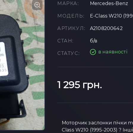
МАРКА:
Mercedes-Benz
МОДЕЛЬ:
E-Class W210 (19
АРТИКУЛ:
A2108200642
СТАН:
б/в
в наявності
СТАТУС:
1 295 грн.
Моторчик заслонки пічки m
Class W210 (1995-2003) ? Інш