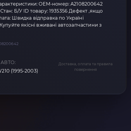
арактеристики: OEM-номер: A2108200642
 Стан: Б/У ID товару: 1935356 Дефект ,якщо
плата: Швидка відправка по Україні
упуйте якісні вживані автозапчастини з
2108200642
 АВТО:
Доставка, оплата та правила
повернення
W210 (1995-2003)