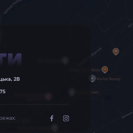
ТИ
цька, 2В
 75
режах: