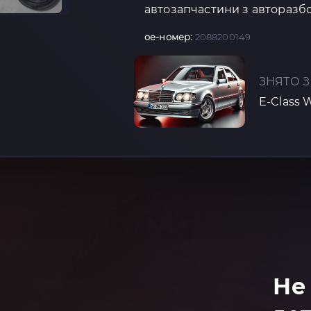
автозапчастини з авторазбо
oe-номер:
2088200149
ЗНЯТО З
E-Class 
Не