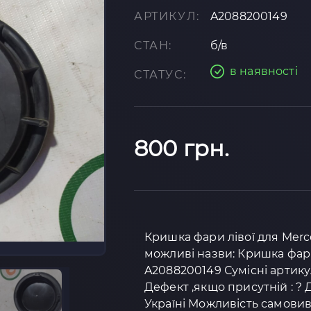
АРТИКУЛ:
A2088200149
СТАН:
б/в
в наявності
СТАТУС:
800 грн.
Кришка фари лівої для Merce
можливі назви: Кришка фари
A2088200149 Сумісні артикул
Дефект ,якщо присутній : ? 
Україні Можливість самовив