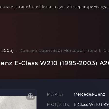
втозапчастини
Лоти
Шини та диски
Генератори
Евакуа
-2003)
Кришка фари лівої Mercedes-Benz E-Cl
enz E-Class W210 (1995-2003) A
МАРКА:
Mercedes-Benz
МОДЕЛЬ:
E-Class W210 (19