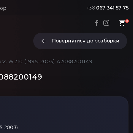
+38
067 341 57 75
тор
0
Повернутися до розборки
ass W210 (1995-2003) A2088200149
2088200149
95-2003)