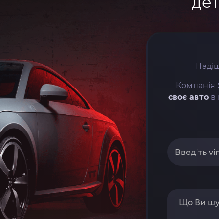
дет
Надіш
Компанія 
своє авто
в 