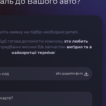
аль до Вашого авто?
літь заявку на підбір необхідної деталі.
SgS готова допомогти кожному,
хто любить
придбанні якісних б/в запчастин
вигідно та в
найкоротші терміни
!
або додайте фото