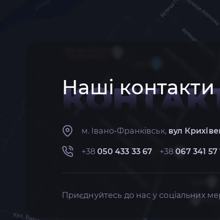
Наші контакти
КОНТАК
м. Івано-Франківськ,
вул Крихіве
+38
050 433 33 67
+38
067 341 57
Приєднуйтесь до нас у соціальних ме