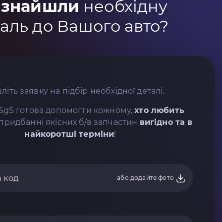
 знайшли
необхідну
аль до Вашого авто?
літь заявку на підбір необхідної деталі.
SgS готова допомогти кожному,
хто любить
придбанні якісних б/в запчастин
вигідно та в
найкоротші терміни
!
або додайте фото