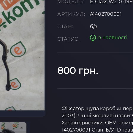
МОДЕЛЬ:
E-Class W210 (19
АРТИКУЛ:
A1402700091
СТАН:
б/в
в наявності
СТАТУС:
800 грн.
Фіксатор щупа коробки пере
2003) ? Інші можливі назви
Характеристики: OEM-номер:
1402700091 Стан: Б/У ID това