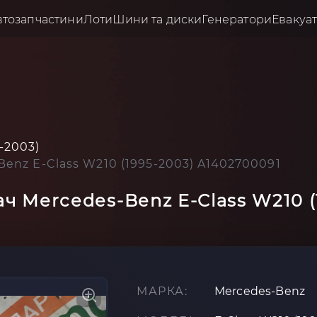
втозапчастини
Лоти
Шини та диски
Генератори
Евакуа
-2003)
enz E-Class W210 (1995-2003) A1402700091
ч Mercedes-Benz E-Class W210 (
МАРКА:
Mercedes-Benz