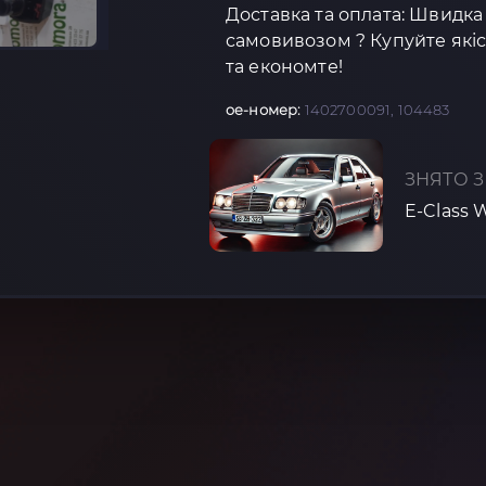
Доставка та оплата: Швидка
самовивозом ? Купуйте якіс
та економте!
oe-номер:
1402700091, 104483
ЗНЯТО З
E-Class 