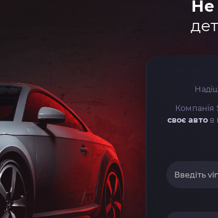
Не
дет
Надіш
Компанія 
своє авто
в 