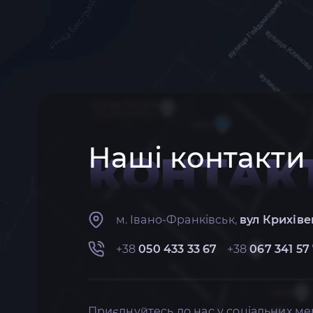
Наші контакти
КОНТАК
м. Івано-Франківськ,
вул Крихіве
+38
050 433 33 67
+38
067 341 57
Приєднуйтесь до нас у соціальних ме