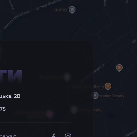
ТИ
цька, 2В
 75
режах: