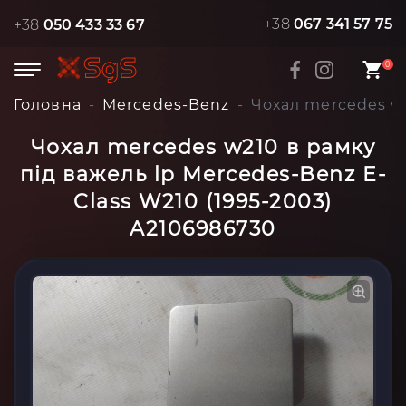
+38
067 341 57 75
+38
050 433 33 67
0
Головна
Mercedes-Benz
Чохал mercedes w2
Чохал mercedes w210 в рамку
під важель lp Mercedes-Benz E-
Class W210 (1995-2003)
A2106986730