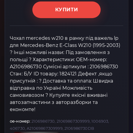
КУПИТИ
Чохал mercedes w210 в рамку під важель lp
для Mercedes-Benz E-Class W210 (1995-2003)
? Інші можливі назви: Під замовлення з
польщі ? Характеристики: OEM-номер:
A2106986730 Сумісні артикули : 2106986730
Стан: Б/У ID товару: 1824121 Дефект ,якщо
присутній : ? Доставка та оплата: Швидка
відправка по Україні Можливість
самовивозом ? Купуйте якісні вживані
автозапчастини з авторазборки та
економте!
oe-номер:
2106986730, 21069867309999, 1006903,
406730, A21069867309999, 2106986730DB