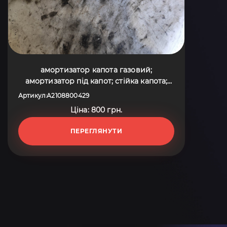
амортизатор капота газовий;
амортизатор під капот; стійка капота;
упор капота; амортизатор капота
Артикул
A2108800429
:
Mercedes-Benz E-Class W210 (1995-2003)
Ціна: 800 грн.
A2108800429
ПЕРЕГЛЯНУТИ