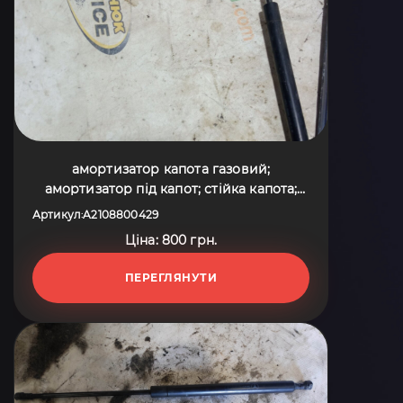
амортизатор капота газовий;
амортизатор під капот; стійка капота;
упор капота; амортизатор капота
Артикул
A2108800429
:
Mercedes-Benz E-Class W210 (1995-2003)
Ціна: 800 грн.
A2108800429
ПЕРЕГЛЯНУТИ