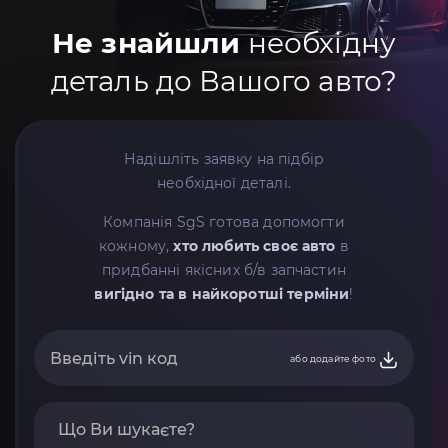
Не знайшли
необхідну
деталь до Вашого авто?
Надішліть заявку на підбір
необхідної деталі.
Компанія SgS готова допомогти
кожному,
хто любить своє авто
в
придбанні якісних б/в запчастин
вигідно та в найкоротші терміни
!
або додайте фото