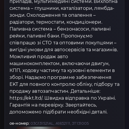
приладів, мультимедійні системи. Вихлопна
система – глушники, каталізатори, лямбда-
зонди. Охолодження та опалення –
радіатори, термостати, кондиціонери.
Паливна система – бензонасоси, паливні
рейки, паливні баки. Пропонуємо
співпрацю зі СТО та оптовими покупцями –
вигідні умови для автосервісів та магазинів.
Можливий продаж авто
машинокомплектом, включаючи двигун,
КПП, ходову частину та кузовні елементи в
зборі. Надаємо програмне забезпечення
EKT для повного контролю обліку, підбору та
продажу автозапчастин. Детальніше:
https://ekt.ltd/. Швидка відправка по Україні.
Гарантія на перевірку. Звертайтесь,
допоможемо підібрати необхідні деталі.
oe-номер:
03G131521AL, A1832111, 3T131005