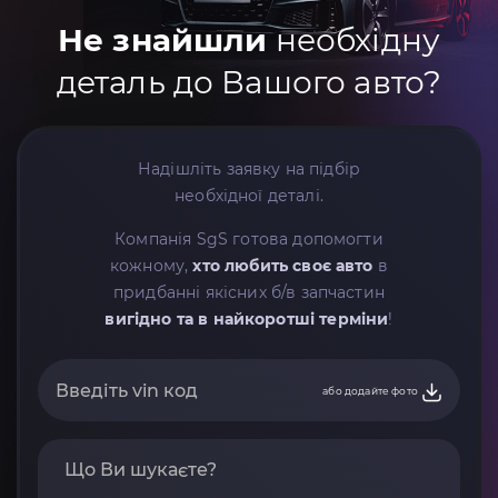
Не знайшли
необхідну
деталь до Вашого авто?
Надішліть заявку на підбір
необхідної деталі.
Компанія SgS готова допомогти
кожному,
хто любить своє авто
в
придбанні якісних б/в запчастин
вигідно та в найкоротші терміни
!
або додайте фото