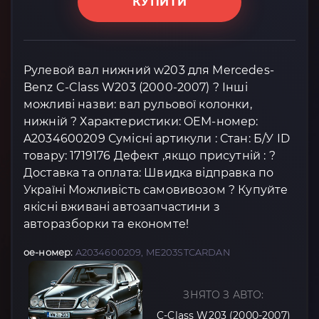
КУПИТИ
Рулевой вал нижний w203 для Mercedes-
Benz C-Class W203 (2000-2007) ? Інші
можливі назви: вал рульової колонки,
нижній ? Характеристики: OEM-номер:
A2034600209 Сумісні артикули : Стан: Б/У ID
товару: 1719176 Дефект ,якщо присутній : ?
Доставка та оплата: Швидка відправка по
Україні Можливість самовивозом ? Купуйте
якісні вживані автозапчастини з
авторазборки та економте!
oe-номер:
A2034600209, ME203STCARDAN
ЗНЯТО З АВТО:
C-Class W203 (2000-2007)