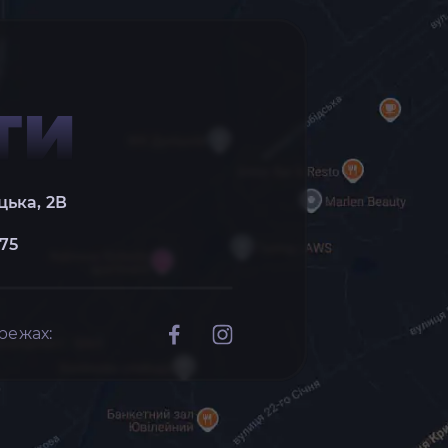
ТИ
цька, 2В
 75
режах: