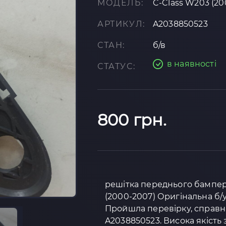
МОДЕЛЬ:
C-Class W203 (20
АРТИКУЛ:
A2038850523
СТАН:
б/в
в наявності
СТАТУС:
800 грн.
решітка переднього бампера
(2000-2007) Оригінальна б/у
Пройшла перевірку, справна 
A2038850523. Висока якість 