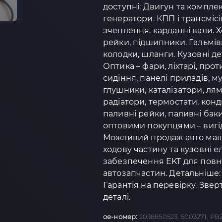
доступні: Двигун та комплек
генератори. КПП і трансмісі
зчеплення, карданні вали. 
рейки, підшипники. Гальмівн
колодки, шланги. Кузовні дет
Оптика – фари, ліхтарі, про
сидіння, панелі приладів, 
глушники, каталізатори, ля
радіатори, термостати, кон
паливні рейки, паливні бак
оптовими покупцями – вигід
Можливий продаж авто маш
ходову частину та кузовні 
забезпечення EKT для повно
автозапчастин. Детальніше: h
Гарантія на перевірку. Зве
деталі.
oe-номер:
2038850523, 5003271, PB