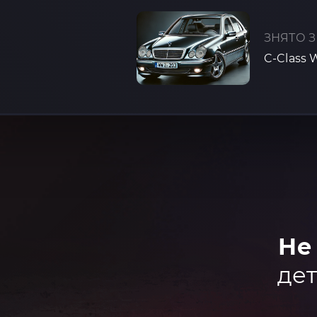
ЗНЯТО З
C-Class 
Не
дет