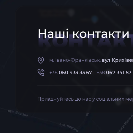
Наші контакти
КОНТАК
м. Івано-Франківськ,
вул Крихіве
+38
050 433 33 67
+38
067 341 57
Приєднуйтесь до нас у соціальних ме