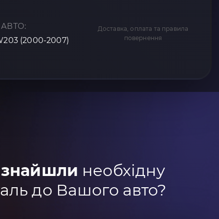
 АВТО:
Доставка, оплата та правила
повернення
W203 (2000-2007)
 знайшли
необхідну
аль до Вашого авто?