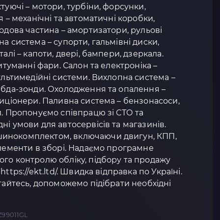
туючі – мотори, турбіни, форсунки,
я – механічні та автоматичні коробки,
Ходова частина – амортизатори, рульові
а система – супорти, гальмівні диски,
алі – капоти, двері, бампери, дзеркала.
титуманні фари. Салон та електроніка –
мультимедійні системи. Вихлопна система –
мбда-зонди. Охолодження та опалення –
диціонери. Паливна система – бензонасоси,
и. Пропонуємо співпрацю зі СТО та
ні умови для автосервісів та магазинів.
инокомплектом, включаючи двигун, КПП,
елементи в зборі. Надаємо програмне
го контролю обліку, підбору та продажу
ttps://ekt.ltd/. Швидка відправка по Україні.
ртайтесь, допоможемо підібрати необхідні
Z99011GL