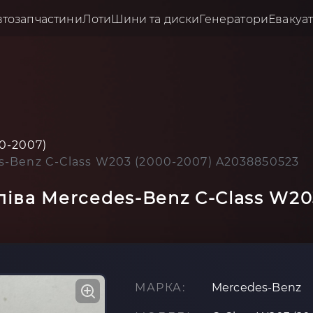
втозапчастини
Лоти
Шини та диски
Генератори
Евакуа
0-2007)
s-Benz C-Class W203 (2000-2007) A2038850523
ліва Mercedes-Benz C-Class W20
МАРКА:
Mercedes-Benz