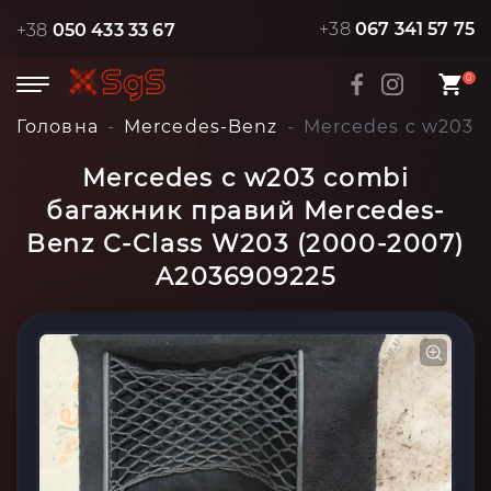
+38
067 341 57 75
+38
050 433 33 67
0
Головна
Mercedes-Benz
Mercedes c w203 
Mercedes c w203 combi
багажник правий Mercedes-
Benz C-Class W203 (2000-2007)
A2036909225