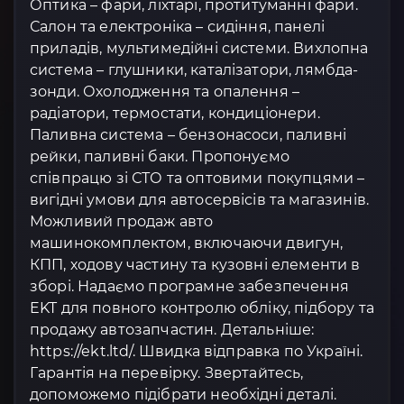
Оптика – фари, ліхтарі, протитуманні фари.
Салон та електроніка – сидіння, панелі
приладів, мультимедійні системи. Вихлопна
система – глушники, каталізатори, лямбда-
зонди. Охолодження та опалення –
радіатори, термостати, кондиціонери.
Паливна система – бензонасоси, паливні
рейки, паливні баки. Пропонуємо
співпрацю зі СТО та оптовими покупцями –
вигідні умови для автосервісів та магазинів.
Можливий продаж авто
машинокомплектом, включаючи двигун,
КПП, ходову частину та кузовні елементи в
зборі. Надаємо програмне забезпечення
EKT для повного контролю обліку, підбору та
продажу автозапчастин. Детальніше:
https://ekt.ltd/. Швидка відправка по Україні.
Гарантія на перевірку. Звертайтесь,
допоможемо підібрати необхідні деталі.