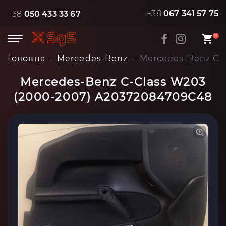
+38
067 341 57 75
+38
050 433 33 67
0
Головна
Mercedes-Benz
Mercedes-Benz C-
Mercedes-Benz C-Class W203
(2000-2007) A20372084709C48