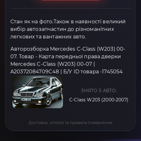
Стан як на фото.Також в наявності великий
вибір автозапчастин до різноманітних
легкових та вантажних авто.
Авторозборка Mercedes C-Class (W203) 00-
07. Товар - Карта передньої права дверки
Mercedes C-Class (W203) 00-07 |
A20372084709C48 | Б/У ID товара -1745054
ЗНЯТО З АВТО:
C-Class W203 (2000-2007)
Доставка, оплата та правила повернення