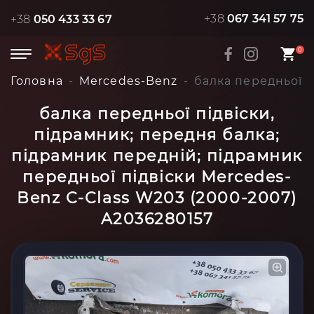
+38
067 341 57 75
+38
050 433 33 67
0
Головна
Mercedes-Benz
балка передньої п
балка передньої підвіски,
підрамник; передня балка;
підрамник передній; підрамник
передньої підвіски Mercedes-
Benz C-Class W203 (2000-2007)
A2036280157