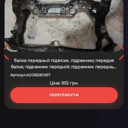
балка передньої підвіски, підрамник; передня
балка; підрамник передній; підрамник передньої
підвіски Mercedes-Benz C-Class W203 (2000-2007)
Артикул
A2036280657
:
A2036280657
Ціна: 955 грн.
ПЕРЕГЛЯНУТИ