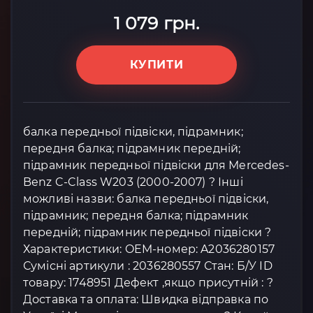
1 079 грн.
КУПИТИ
балка передньої підвіски, підрамник;
передня балка; підрамник передній;
підрамник передньої підвіски для Mercedes-
Benz C-Class W203 (2000-2007) ? Інші
можливі назви: балка передньої підвіски,
підрамник; передня балка; підрамник
передній; підрамник передньої підвіски ?
Характеристики: OEM-номер: A2036280157
Сумісні артикули : 2036280557 Стан: Б/У ID
товару: 1748951 Дефект ,якщо присутній : ?
Доставка та оплата: Швидка відправка по