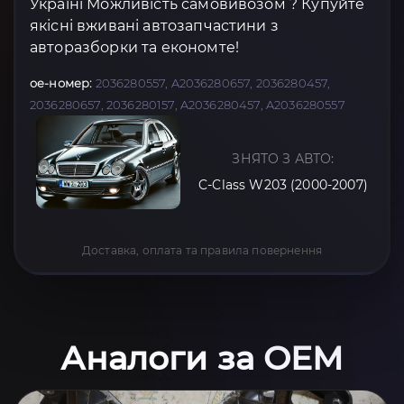
Україні Можливість самовивозом ? Купуйте
якісні вживані автозапчастини з
авторазборки та економте!
oe-номер:
2036280557, A2036280657, 2036280457,
2036280657, 2036280157, A2036280457, A2036280557
ЗНЯТО З АВТО:
C-Class W203 (2000-2007)
Доставка, оплата та правила повернення
Аналоги за OEM