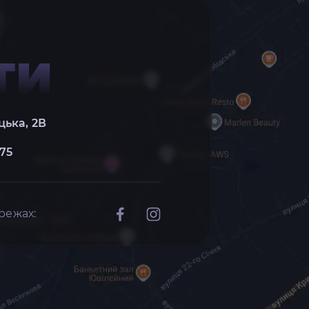
ТИ
цька, 2В
 75
режах: