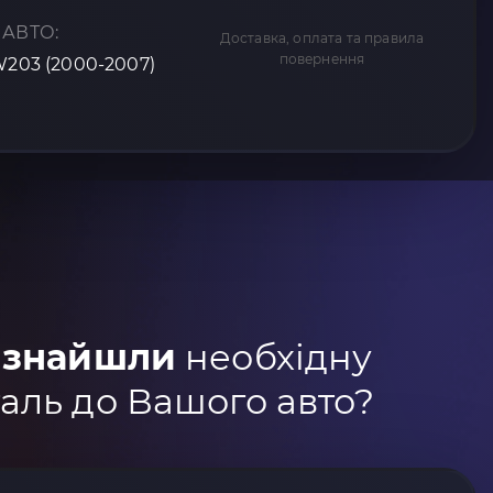
 АВТО:
Доставка, оплата та правила
повернення
W203 (2000-2007)
 знайшли
необхідну
аль до Вашого авто?