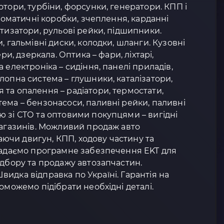
отори, турбіни, форсунки, генератори. КПП і
втоматичні коробки, зчеплення, карданні
ртизатори, рульові рейки, підшипники.
, гальмівні диски, колодки, шланги. Кузовні
ери, дзеркала. Оптика – фари, ліхтарі,
 електроніка – сидіння, панелі приладів,
лопна система – глушники, каталізатори,
та опалення – радіатори, термостати,
ема – бензонасоси, паливні рейки, паливні
 зі СТО та оптовими покупцями – вигідні
магазинів. Можливий продаж авто
чи двигун, КПП, ходову частину та
 Надаємо програмне забезпечення EKT для
ідбору та продажу автозапчастин.
 Швидка відправка по Україні. Гарантія на
оможемо підібрати необхідні деталі.