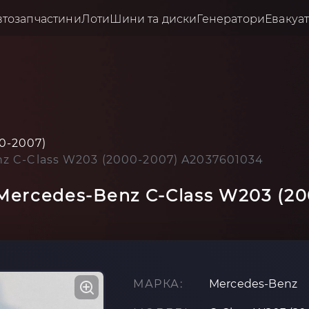
втозапчастини
Лоти
Шини та диски
Генератори
Евакуа
0-2007)
z C-Class W203 (2000-2007) A2037601034
Mercedes-Benz C-Class W203 (2
МАРКА:
Mercedes-Benz