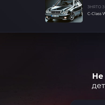
ЗНЯТО З
C-Class 
Не
дет