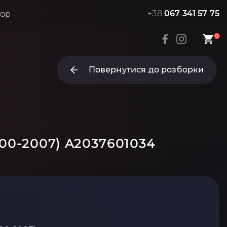
+38
067 341 57 75
тор
0
Повернутися до розборки
000-2007) A2037601034