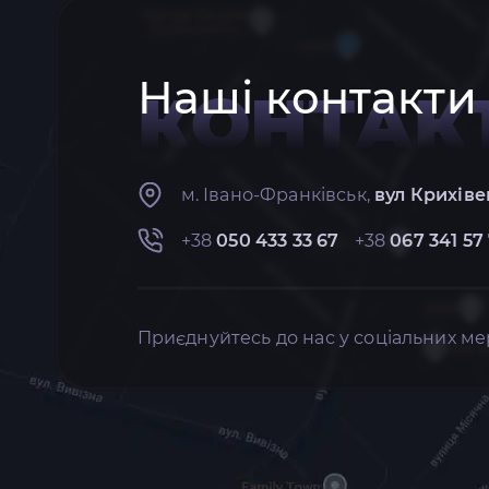
Наші контакти
КОНТАК
м. Івано-Франківськ,
вул Крихіве
+38
050 433 33 67
+38
067 341 57
Приєднуйтесь до нас у соціальних ме