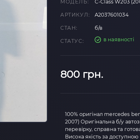
МОДЕЛЬ:
C-Class W203 (20
АРТИКУЛ:
A2037601034
СТАН:
б/в
в наявності
СТАТУС:
800 грн.
100% оригінал mercedes ben
2007) Оригінальна б/у авто
перевірку, справна та готов
Висока якість за доступною 