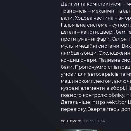
Двигун та комплектуючі – м
трансмісія – механічні та а
вали. Ходова частина – амо
Гальмівна система – супорти
деталі – капоти, двері, бамп
протитуманні фари. Салон та
мультимедійні системи. Вих
лямбда-зонди. Охолодження 
кондиціонери. Паливна сист
баки. Пропонуємо співпрацю
умови для автосервісів та 
машинокомплектом, включаю
кузовні елементи в зборі.
повного контролю обліку, п
Детальніше: https://ekt.ltd/.
перевірку. Звертайтесь, доп
oe-номер:
2037601034