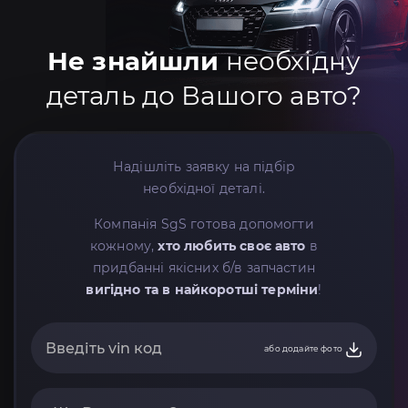
Не знайшли
необхідну
деталь до Вашого авто?
Надішліть заявку на підбір
необхідної деталі.
Компанія SgS готова допомогти
кожному,
хто любить своє авто
в
придбанні якісних б/в запчастин
вигідно та в найкоротші терміни
!
або додайте фото