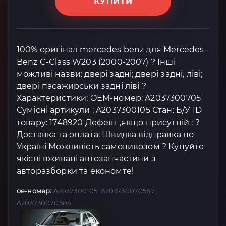
КУПИТИ
100% оригінал mercedes benz для Mercedes-
Benz C-Class W203 (2000-2007) ? Інші
можливі назви: двері задні; двері задні, ліві;
двері пасажирськи задні ліві ?
Характеристики: OEM-номер: A2037300705
Сумісні артикули : A2037300105 Стан: Б/У ID
товару: 1748920 Дефект ,якщо присутній : ?
Доставка та оплата: Швидка відправка по
Україні Можливість самовивозом ? Купуйте
якісні вживані автозапчастини з
авторазборки та економте!
oe-номер:
A2037300105, A203730070567,
A203730070505