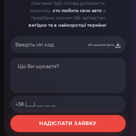
Компанія SgS готова допомогти
кожному,
хто любить своє авто
в
придбанні якісних б/в запчастин
вигідно та в найкоротші терміни
!
або додайте фото
НАДІСЛАТИ ЗАЯВКУ