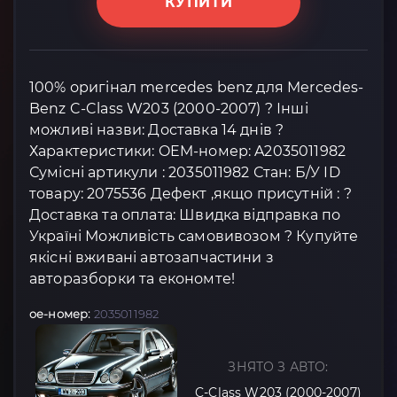
КУПИТИ
100% оригінал mercedes benz для Mercedes-
Benz C-Class W203 (2000-2007) ? Інші
можливі назви: Доставка 14 днів ?
Характеристики: OEM-номер: A2035011982
Сумісні артикули : 2035011982 Стан: Б/У ID
товару: 2075536 Дефект ,якщо присутній : ?
Доставка та оплата: Швидка відправка по
Україні Можливість самовивозом ? Купуйте
якісні вживані автозапчастини з
авторазборки та економте!
oe-номер:
2035011982
ЗНЯТО З АВТО:
C-Class W203 (2000-2007)