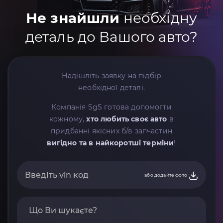
Не знайшли
необхідну
деталь до Вашого авто?
Надішліть заявку на підбір
необхідної деталі.
Компанія SgS готова допомогти
кожному,
хто любить своє авто
в
придбанні якісних б/в запчастин
вигідно та в найкоротші терміни
!
або додайте фото