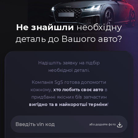
Не знайшли
необхідну
деталь до Вашого авто?
Надішліть заявку на підбір
необхідної деталі.
Компанія SgS готова допомогти
кожному,
хто любить своє авто
в
придбанні якісних б/в запчастин
вигідно та в найкоротші терміни
!
або додайте фото