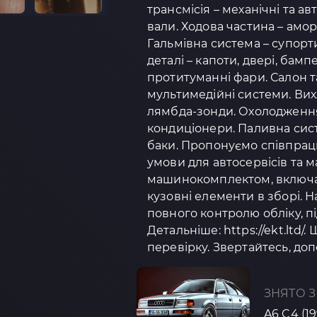
трансмісія – механічні та а
вали. Ходова частина – амо
Гальмівна система – супорти
деталі – капоти, двері, бамп
протитуманні фари. Салон та
мультимедійні системи. Вих
лямбда-зонди. Охолодження 
кондиціонери. Паливна сист
баки. Пропонуємо співпрацю
умови для автосервісів та 
машинокомплектом, включаю
кузовні елементи в зборі.
повного контролю обліку, п
Детальніше: https://ekt.ltd/.
перевірку. Звертайтесь, доп
ЗНЯТО З
A6 C4 (1