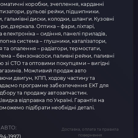
втоматичні коробки, зчеплення, карданні
ртизатори, рульові рейки, підшипники.
, гальмівні диски, колодки, шланги. Кузовні
ери, дзеркала. Оптика – фари, ліхтарі,
 електроніка – сидіння, панелі приладів,
лопна система – глушники, каталізатори,
та опалення – радіатори, термостати,
ема – бензонасоси, паливні рейки, паливні
 зі СТО та оптовими покупцями – вигідні
магазинів. Можливий продаж авто
чи двигун, КПП, ходову частину та
 Надаємо програмне забезпечення EKT для
ідбору та продажу автозапчастин.
 Швидка відправка по Україні. Гарантія на
оможемо підібрати необхідні деталі.
 АВТО:
Доставка, оплата та правила
повернення
994-1997)