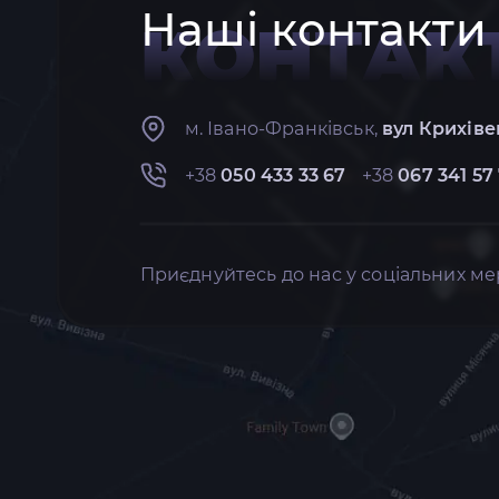
Наші контакти
КОНТАК
м. Івано-Франківськ,
вул Крихіве
+38
050 433 33 67
+38
067 341 57
Приєднуйтесь до нас у соціальних ме