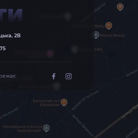
ТИ
цька, 2В
 75
режах: