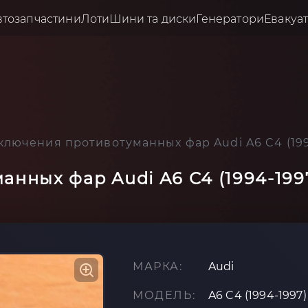
втозапчастини
Лоти
Шини та диски
Генератори
Евакуа
ключения противотуманных фар Audi A6 C4 (199
нных фар Audi A6 C4 (1994-199
МАРКА:
Audi
МОДЕЛЬ:
A6 C4 (1994-1997)