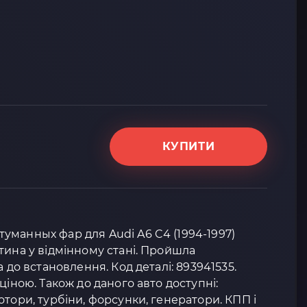
КУПИТИ
уманных фар для Audi A6 C4 (1994-1997)
тина у відмінному стані. Пройшла
а до встановлення. Код деталі: 893941535.
ціною. Також до даного авто доступні:
отори, турбіни, форсунки, генератори. КПП і