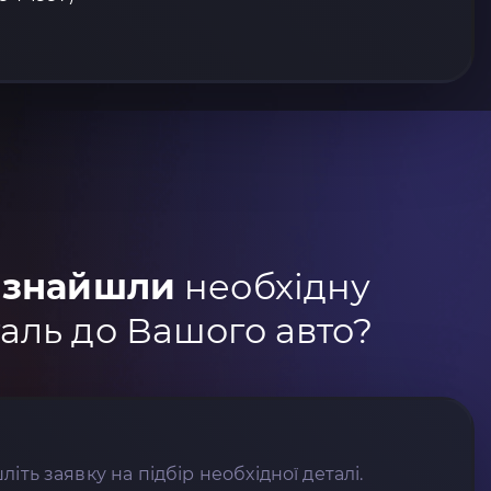
 знайшли
необхідну
аль до Вашого авто?
літь заявку на підбір необхідної деталі.