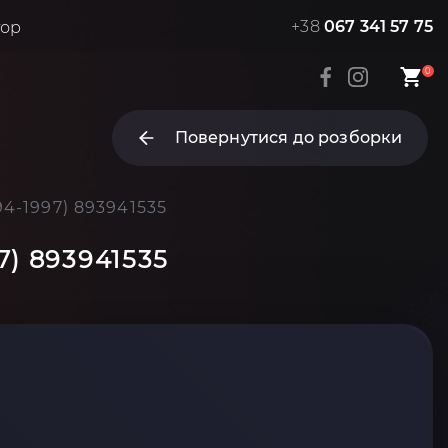
+38
067 341 57 75
тор
0
Повернутися до розборки
4-1997) 893941535
7) 893941535