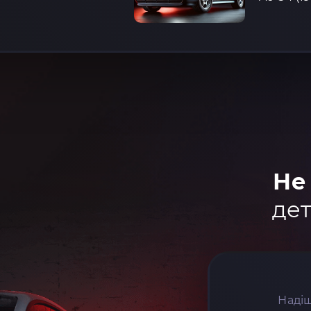
Не
дет
Надіш