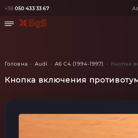
+38
050 433 33 67
А
Головна
Audi
A6 C4 (1994-1997)
Кнопка в
Кнопка включения противотума