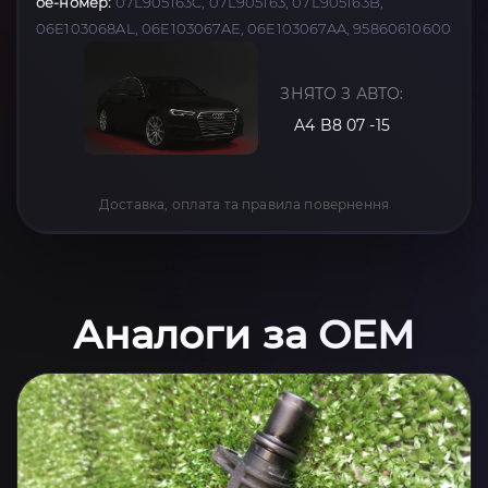
oe-номер:
07L905163C, 07L905163, 07L905163B,
06E103068AL, 06E103067AE, 06E103067AA, 95860610600
ЗНЯТО З АВТО:
A4 B8 07 -15
Доставка, оплата та правила повернення
Аналоги за OEM