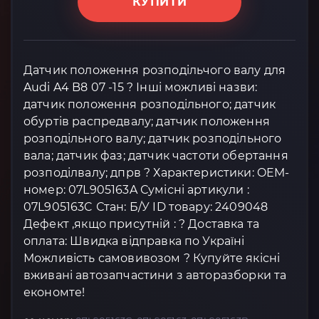
КУПИТИ
Датчик положення розподільчого валу для
Audi A4 B8 07 -15 ? Інші можливі назви:
датчик положення розподільного; датчик
обуртів распредвалу; датчик положення
розподільного валу; датчик розподільного
вала; датчик фаз; датчик частоти обертання
розподілвалу; дпрв ? Характеристики: OEM-
номер: 07L905163A Сумісні артикули :
07L905163C Стан: Б/У ID товару: 2409048
Дефект ,якщо присутній : ? Доставка та
оплата: Швидка відправка по Україні
Можливість самовивозом ? Купуйте якісні
вживані автозапчастини з авторазборки та
економте!