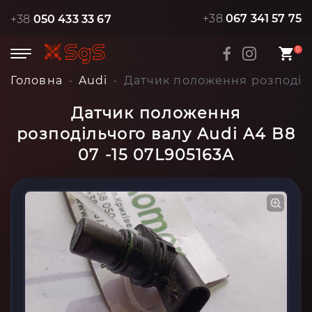
+38
067 341 57 75
+38
050 433 33 67
0
Головна
Audi
Датчик положення розподільч
Датчик положення
розподільчого валу Audi A4 B8
07 -15 07L905163A