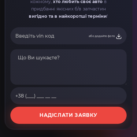
кожному,
хто любить своє авто
в
придбанні якісних б/в запчастин
вигідно та в найкоротші терміни
!
або додайте фото
НАДІСЛАТИ ЗАЯВКУ