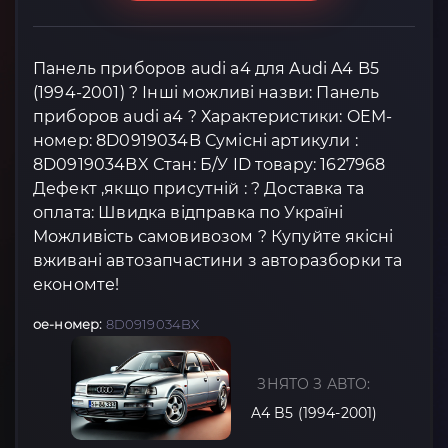
Панель приборов audi a4 для Audi A4 B5
(1994-2001) ? Інші можливі назви: Панель
приборов audi a4 ? Характеристики: OEM-
номер: 8D0919034B Сумісні артикули :
8D0919034BX Стан: Б/У ID товару: 1627968
Дефект ,якщо присутній : ? Доставка та
оплата: Швидка відправка по Україні
Можливість самовивозом ? Купуйте якісні
вживані автозапчастини з авторазборки та
економте!
oe-номер:
8D0919034BX
ЗНЯТО З АВТО:
A4 B5 (1994-2001)