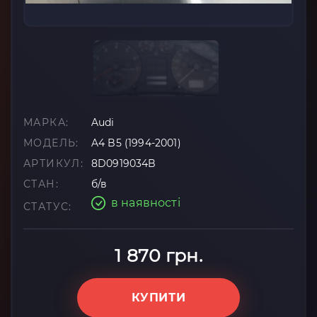
МАРКА:
Audi
МОДЕЛЬ:
A4 B5 (1994-2001)
АРТИКУЛ:
8D0919034B
СТАН:
б/в
в наявності
СТАТУС:
1 870 грн.
КУПИТИ