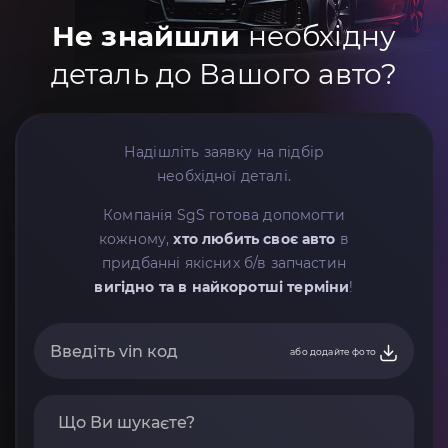
Не знайшли
необхідну
деталь до Вашого авто?
Надішліть заявку на підбір
необхідної деталі.
Компанія SgS готова допомогти
кожному,
хто любить своє авто
в
придбанні якісних б/в запчастин
вигідно та в найкоротші терміни
!
або додайте фото