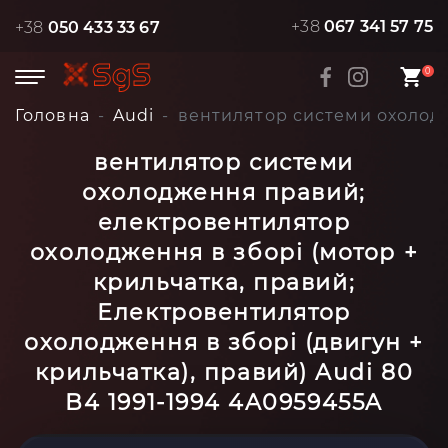
+38
067 341 57 75
+38
050 433 33 67
0
Головна
Audi
вентилятор системи охолодж
вентилятор системи
охолодження правий;
електровентилятор
охолодження в зборі (мотор +
крильчатка, правий;
Електровентилятор
охолодження в зборі (двигун +
крильчатка), правий) Audi 80
B4 1991-1994 4A0959455A