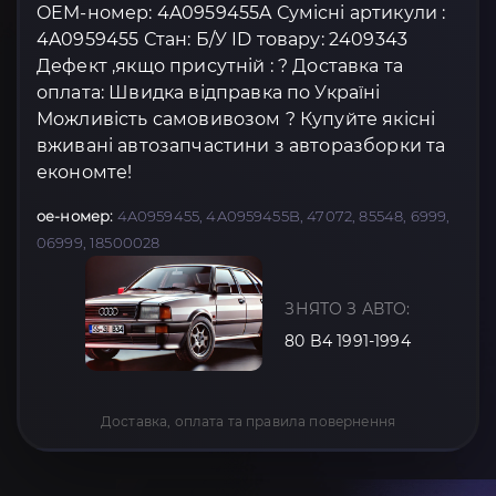
OEM-номер: 4A0959455A Сумісні артикули :
4A0959455 Стан: Б/У ID товару: 2409343
Дефект ,якщо присутній : ? Доставка та
оплата: Швидка відправка по Україні
Можливість самовивозом ? Купуйте якісні
вживані автозапчастини з авторазборки та
економте!
oe-номер:
4A0959455, 4A0959455B, 47072, 85548, 6999,
06999, 18500028
ЗНЯТО З АВТО:
80 B4 1991-1994
Доставка, оплата та правила повернення