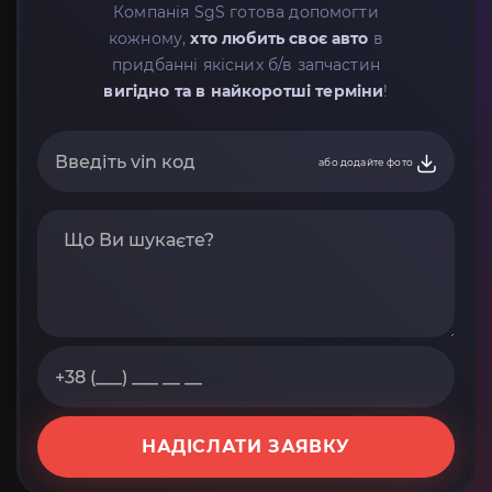
Компанія SgS готова допомогти
кожному,
хто любить своє авто
в
придбанні якісних б/в запчастин
вигідно та в найкоротші терміни
!
або додайте фото
НАДІСЛАТИ ЗАЯВКУ