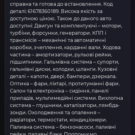
справна та готова до встановлення. Код
деталі: 61678360189. Висока якість за
доступною ціною. Також до даного авто
доступні: Двигун та комплектуючі – мотори,
турбіни, форсунки, генератори. КПП і
трансмісія – механічні та автоматичні
коробки, зчеплення, карданні вали. Ходова
частина – амортизатори, рульові рейки,
підшипники. Гальмівна система – супорти,
гальмівні диски, колодки, шланги. Кузовні
деталі – капоти, двері, бампери, дзеркала.
Оптика – фари, ліхтарі, протитуманні фари.
Салон та електроніка – сидіння, панелі
приладів, мультимедійні системи. Вихлопна
система – глушники, каталізатори, лямбда-
зонди. Охолодження та опалення –
радіатори, термостати, кондиціонери.
Паливна система – бензонасоси, паливні
рейки, паливні баки. Пропонуємо