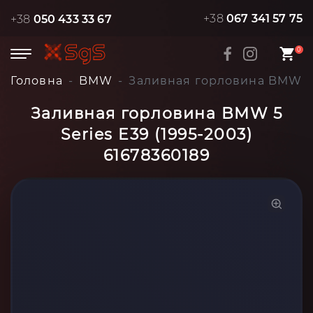
+38
067 341 57 75
+38
050 433 33 67
0
Головна
BMW
Заливная горловина BMW 5 S
Заливная горловина BMW 5
Series E39 (1995-2003)
61678360189