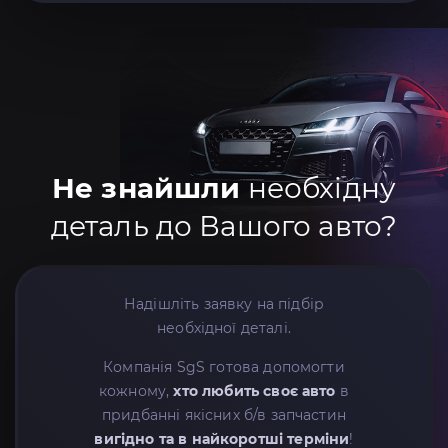
Не знайшли
необхідну
деталь до Вашого авто?
Надішліть заявку на підбір
необхідної деталі.
Компанія SgS готова допомогти
кожному,
хто любить своє авто
в
придбанні якісних б/в запчастин
вигідно та в найкоротші терміни
!