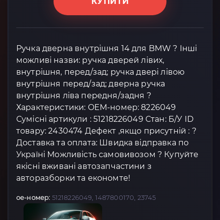
КУПИТИ
Ручка дверна внутрішня 14 для BMW ? Інші
можливі назви: ручка дверей лівих,
внутрішня, перед/зад; ручка двері лівою
внутрішня перед/зад; дверна ручка
внутрішня ліва передня/задня ?
Характеристики: OEM-номер: 8226049
Сумісні артикули : 51218226049 Стан: Б/У ID
товару: 2430474 Дефект ,якщо присутній : ?
Доставка та оплата: Швидка відправка по
Україні Можливість самовивозом ? Купуйте
якісні вживані автозапчастини з
авторазборки та економте!
oe-номер:
51218226049, 1487800170, 23745