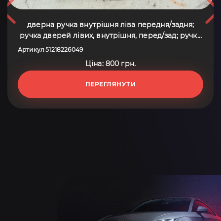
дверна ручка внутрішня ліва передня/задня;
ручка дверей лівих, внутрішня, перед/зад; ручка
двері лівою внутрішня перед/зад BMW 5 Series
Артикул
51218226049
:
E39 (1995-2003) 51218226049
Ціна: 800 грн.
ПЕРЕГЛЯНУТИ