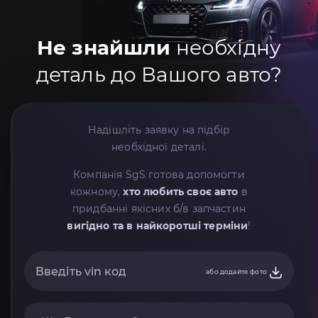
Не знайшли
необхідну
деталь до Вашого авто?
Надішліть заявку на підбір
необхідної деталі.
Компанія SgS готова допомогти
кожному,
хто любить своє авто
в
придбанні якісних б/в запчастин
вигідно та в найкоротші терміни
!
або додайте фото