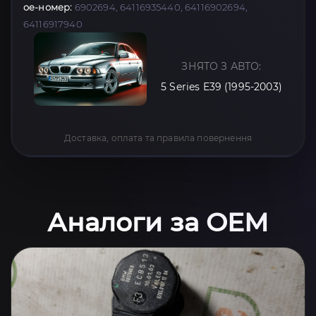
oe-номер:
6902694, 64116935440, 64116902694,
64116917940
ЗНЯТО З АВТО:
5 Series E39 (1995-2003)
Доставка, оплата та правила повернення
Аналоги за OEM