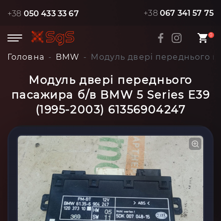
+38
067 341 57 75
+38
050 433 33 67
0
Головна
BMW
Модуль двері переднього па
Модуль двері переднього
пасажира б/в BMW 5 Series E39
(1995-2003) 61356904247