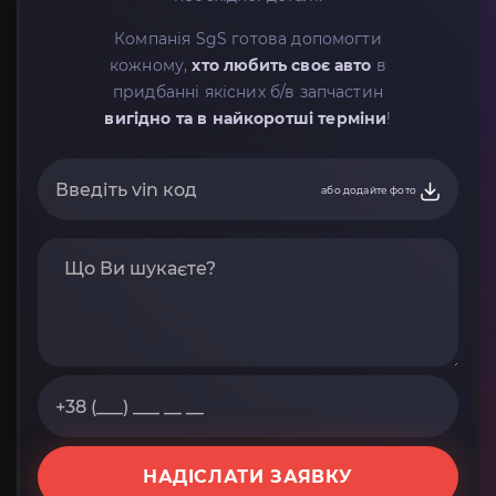
Компанія SgS готова допомогти
кожному,
хто любить своє авто
в
придбанні якісних б/в запчастин
вигідно та в найкоротші терміни
!
або додайте фото
НАДІСЛАТИ ЗАЯВКУ