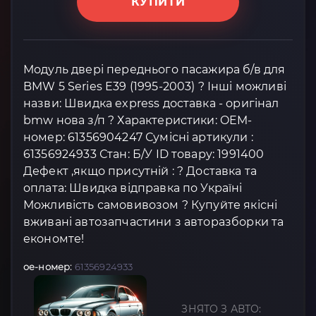
КУПИТИ
Модуль двері переднього пасажира б/в для
BMW 5 Series E39 (1995-2003) ? Інші можливі
назви: Швидка express доставка - оригінал
bmw нова з/п ? Характеристики: OEM-
номер: 61356904247 Сумісні артикули :
61356924933 Стан: Б/У ID товару: 1991400
Дефект ,якщо присутній : ? Доставка та
оплата: Швидка відправка по Україні
Можливість самовивозом ? Купуйте якісні
вживані автозапчастини з авторазборки та
економте!
oe-номер:
61356924933
ЗНЯТО З АВТО: