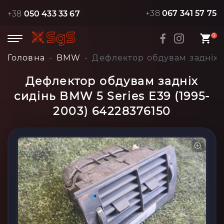
+38
067 341 57 75
+38
050 433 33 67
0
Головна
BMW
Дефлектор обдувам задніх с
Дефлектор обдувам задніх
сидінь BMW 5 Series E39 (1995-
2003) 64228376150