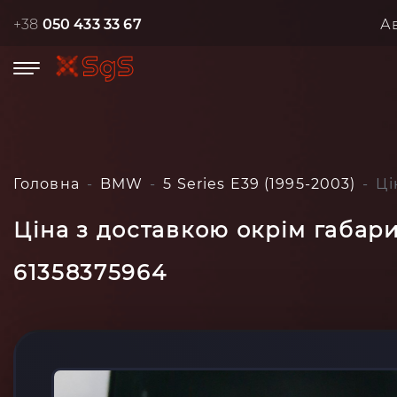
+38
050 433 33 67
А
Головна
BMW
5 Series E39 (1995-2003)
Ці
Ціна з доставкою окрім габари
61358375964