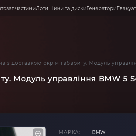
втозапчастини
Лоти
Шини та диски
Генератори
Евакуа
на з доставкою окрім габариту. Модуль управлі
ту. Модуль управління BMW 5 Se
МАРКА:
BMW