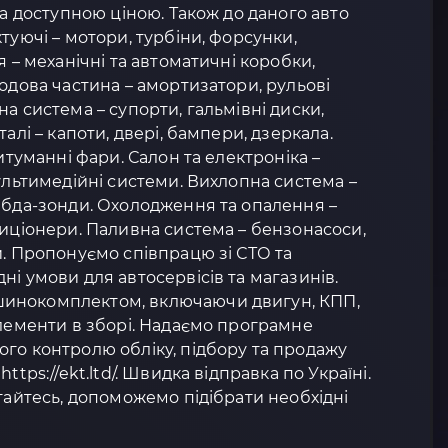
за доступною ціною. Також до даного авто
туючі – мотори, турбіни, форсунки,
я – механічні та автоматичні коробки,
Ходова частина – амортизатори, рульові
а система – супорти, гальмівні диски,
алі – капоти, двері, бампери, дзеркала.
титуманні фари. Салон та електроніка –
мультимедійні системи. Вихлопна система –
мбда-зонди. Охолодження та опалення –
диціонери. Паливна система – бензонасоси,
и. Пропонуємо співпрацю зі СТО та
ні умови для автосервісів та магазинів.
инокомплектом, включаючи двигун, КПП,
елементи в зборі. Надаємо програмне
го контролю обліку, підбору та продажу
ttps://ekt.ltd/. Швидка відправка по Україні.
ртайтесь, допоможемо підібрати необхідні