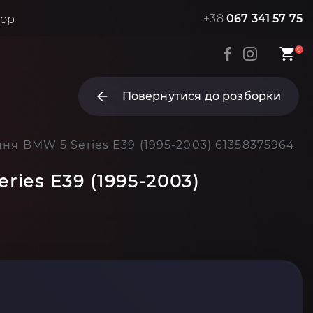
+38
067 341 57 75
тор
0
Повернутися до розборки
ння BMW 5 Series E39 (1995-2003) 61358375964
ries E39 (1995-2003)