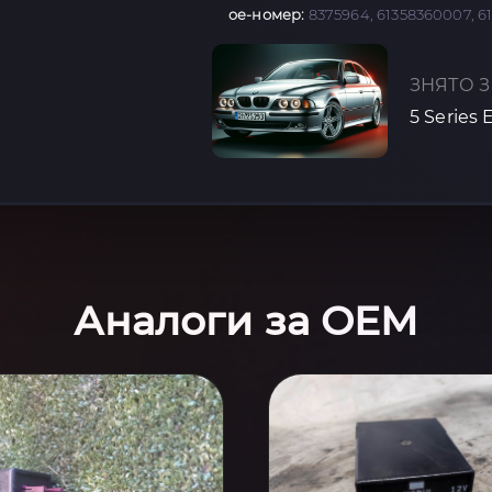
oe-номер:
8375964, 61358360007, 6
ЗНЯТО З
5 Series 
Аналоги за OEM