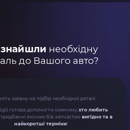
 знайшли
необхідну
аль до Вашого авто?
літь заявку на підбір необхідної деталі.
SgS готова допомогти кожному,
хто любить
придбанні якісних б/в запчастин
вигідно та в
найкоротші терміни
!