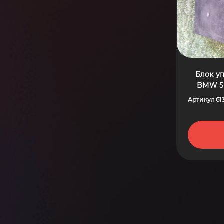
Блок у
BMW 5 
Артикул
61
: