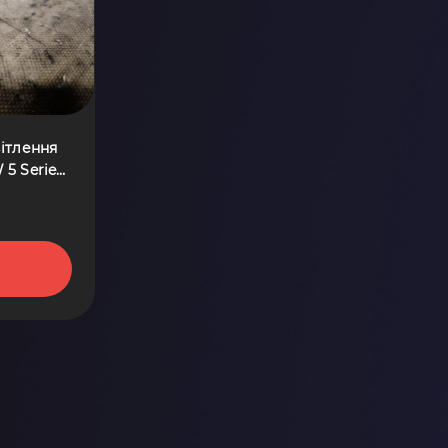
ітлення
 5 Series
8375964