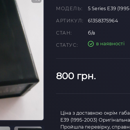
МОДЕЛЬ:
5 Series E39 (199
АРТИКУЛ:
61358375964
СТАН:
б/в
в наявності
СТАТУС:
800 грн.
Ціна з доставкою окрім габ
E39 (1995-2003) Оригінальна
Пройшла перевірку, справна 