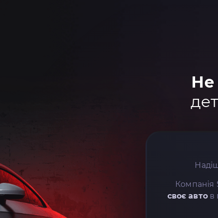
Не
дет
Надіш
Компанія 
своє авто
в 