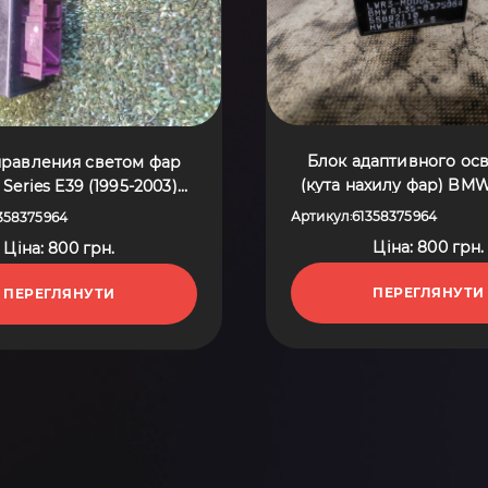
Блок адаптивного осв
правления светом фар
(кута нахилу фар) BMW
Series E39 (1995-2003)
E39 (1995-2003) 6135
61358375964
Артикул
61358375964
358375964
:
Ціна: 800 грн.
Ціна: 800 грн.
ПЕРЕГЛЯНУТИ
ПЕРЕГЛЯНУТИ