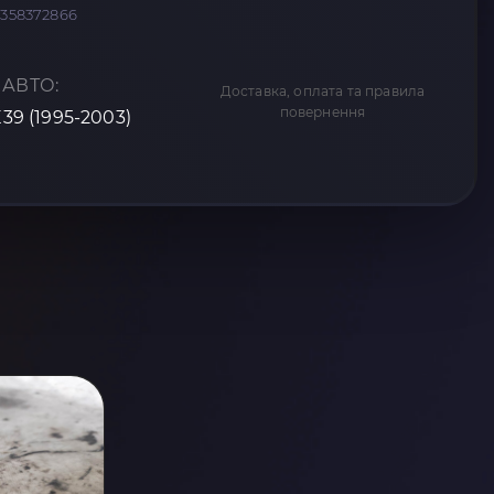
1358372866
 АВТО:
Доставка, оплата та правила
повернення
E39 (1995-2003)