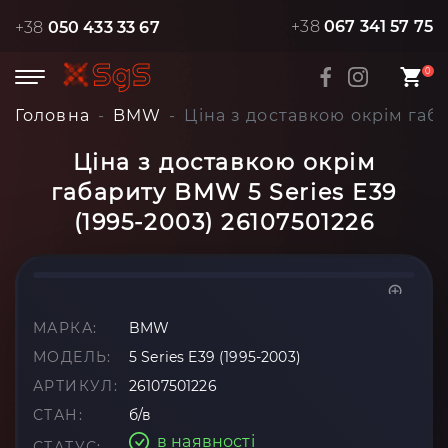
+38
067 341 57 75
+38
050 433 33 67
0
Головна
BMW
Ціна з доставкою окрім габа
Ціна з доставкою окрім
габариту BMW 5 Series E39
(1995-2003) 26107501226
МАРКА:
BMW
МОДЕЛЬ:
5 Series E39 (1995-2003)
АРТИКУЛ:
26107501226
СТАН:
б/в
в наявності
СТАТУС: