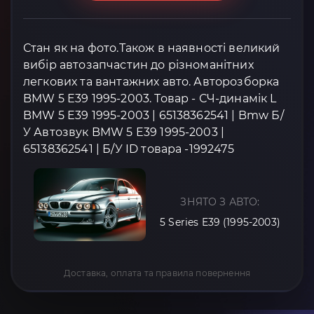
Стан як на фото.Також в наявності великий
вибір автозапчастин до різноманітних
легкових та вантажних авто. Авторозборка
BMW 5 E39 1995-2003. Товар - СЧ-динамік L
BMW 5 E39 1995-2003 | 65138362541 | Bmw Б/
У Автозвук BMW 5 E39 1995-2003 |
65138362541 | Б/У ID товара -1992475
ЗНЯТО З АВТО:
5 Series E39 (1995-2003)
Доставка, оплата та правила повернення