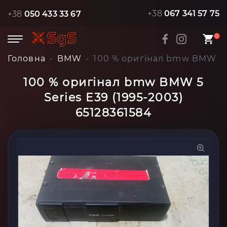
+38
067 341 57 75
+38
050 433 33 67
0
Головна
BMW
100 % оригінал bmw BMW 5 S
100 % оригінал bmw BMW 5
Series E39 (1995-2003)
65128361584