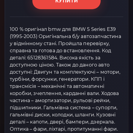
КУПИТИ
100 % оригінал bmw для BMW 5 Series E39
(1995-2003) Оригінальна б/у автозапчастина
у відмінному стані. Пройшла перевірку,
справна та готова до встановлення. Код
деталі: 65128361584. Висока якість за
доступною ціною. Також до даного авто
доступні: Двигун та комплектуючі – мотори,
турбіни, форсунки, генератори. КПП і
трансмісія – механічні та автоматичні
коробки, зчеплення, карданні вали. Ходова
частина – амортизатори, рульові рейки,
підшипники. Гальмівна система – супорти,
гальмівні диски, колодки, шланги. Кузовні
деталі – капоти, двері, бампери, дзеркала.
Оптика – фари, ліхтарі, протитуманні фари.