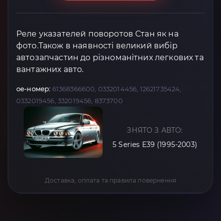
Реле указателей поворотов Стан як на
фото.Також в наявності великий вибір
автозапчастин до різноманітних легкових та
вантажних авто.
oe-номер:
61368366600, 0332014456, 12621735424,
0332019456, 332019456, 8373700
ЗНЯТО З АВТО:
5 Series E39 (1995-2003)
Доставка, оплата та правила повернення