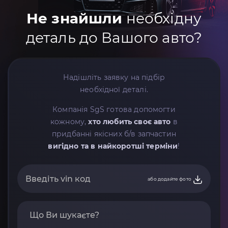
Не знайшли
необхідну
деталь до Вашого авто?
Надішліть заявку на підбір
необхідної деталі.
Компанія SgS готова допомогти
кожному,
хто любить своє авто
в
придбанні якісних б/в запчастин
вигідно та в найкоротші терміни
!
або додайте фото