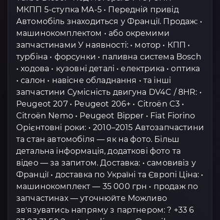
МКПП 5-ступка MA-5 • Передній привід
Автомобіль знаходиться у Франції. Продаж: •
машинокомплектом • або окремими
запчастинами У наявності: • мотор • КПП •
турбіна • форсунки • паливна система Bosch
• ходова • кузовні деталі • електрика • оптика
• салон • навісне обладнання • та інші
запчастини Сумісність двигуна DV4C / 8HR: •
Peugeot 207 • Peugeot 206+ • Citroën C3 •
Citroën Nemo • Peugeot Bipper • Fiat Fiorino
Орієнтовні роки: • 2010–2015 Автозапчастини
та стан автомобіля — як на фото. Більш
детальна інформація, додаткові фото та
відео — за запитом. Доставка: • самовивіз у
Франції • доставка по Україні та Європі Ціна: •
машинокомплект — 35 000 грн • продаж по
запчастинах — уточнюйте Можливо
звʼязуватись напряму з партнером: ? +33 6