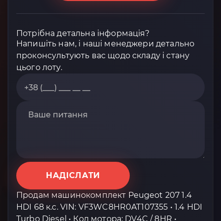
Потрібна детальна інформація?
Напишіть нам, і наші менеджери детально
проконсультують вас щодо складу і стану
цього лоту.
НАДІСЛАТИ
Продам машинокомплект Peugeot 207 1.4
HDI 68 к.с. VIN: VF3WC8HR0AT107355 • 1.4 HDI
Turbo Diesel • Код мотора: DV4C / 8HR •