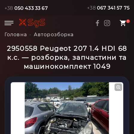
+38
067 341 57 75
+38
050 433 33 67
0
Головна
Авторозборка
2950558 Peugeot 207 1.4 HDI 68
к.с. — розборка, запчастини та
машинокомплект 1049