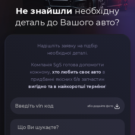
Не знайшли
необхідну
деталь до Вашого авто?
Надішліть заявку на підбір
необхідної деталі.
Компанія SgS готова допомогти
кожному,
хто любить своє авто
в
придбанні якісних б/в запчастин
вигідно та в найкоротші терміни
!
або додайте фото