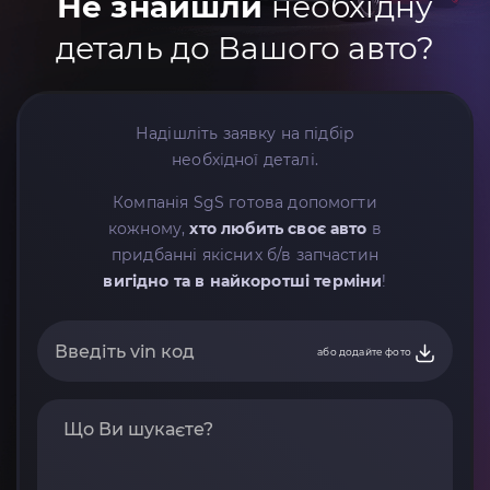
Не знайшли
необхідну
деталь до Вашого авто?
Надішліть заявку на підбір
необхідної деталі.
Компанія SgS готова допомогти
кожному,
хто любить своє авто
в
придбанні якісних б/в запчастин
вигідно та в найкоротші терміни
!
або додайте фото